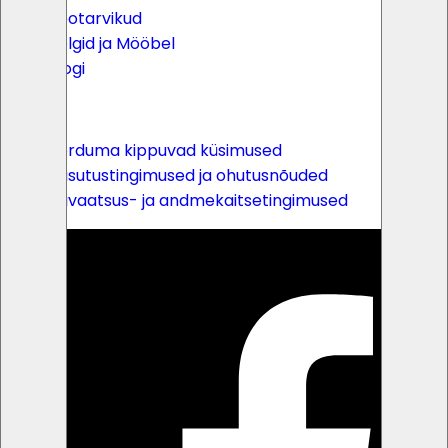
Peotarvikud
Telgid ja Mööbel
Blogi
Lingid
Korduma kippuvad küsimused
Kasutustingimused ja ohutusnõuded
Privaatsus- ja andmekaitsetingimused