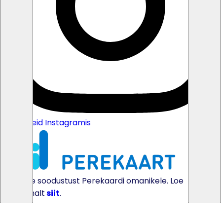
Jälgi meid Instagramis
Pakume soodustust Perekaardi omanikele. Loe
täpsemalt
siit
.