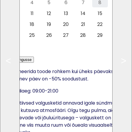
3
4
5
6
7
8
9
10
11
12
13
14
15
16
17
18
19
20
21
22
23
24
25
26
27
28
29
30
31
<
>
Lisa päringusse
Kui broneerida toode rohkem kui üheks päevaks, siis
iga järgnev päev on -50% soodustust.
Rendiaeg: 09:00-21:00
Dekoratiivsed valgusketid annavad igale sündmusele
sooja ja kutsuva atmosfääri. Olgu tegu pulma, aiapeo,
suvepäevade või jõuluüritusega – valguskett on lihtne
ja efektne viis muuta ruum või õueala visuaalselt