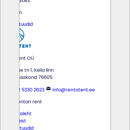
nauditavaks.
1,20 €/m.
Kõik batuudid
Rentatent OÜ
Tööstuse tn 1, Keila linn
Harju maakond 76605
+372 5330 2623
info@rentatent.ee
Peoinventari rent
Avaleht
Meist
Batuudid