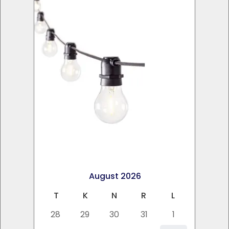
×
<
>
<
>
August 2026
E
T
K
N
R
L
P
27
28
29
30
31
1
2