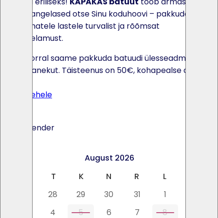
iga pidu eriliseks!
KÄPAKAS batuut
toob armastatud
koerakangelased otse Sinu koduhoovi – pakkudes
väiksematele lastele turvalist ja rõõmsat
mänguelamust.
Soovi korral saame pakkuda batuudi ülesseadmist ja
kokkupanekut. Täisteenus on 50€, kohapealse abiga
40€.
Toote lehele
Ava kalender
<
>
August 2026
E
T
K
N
R
L
P
27
28
29
30
31
1
2
3
4
5
6
7
8
9