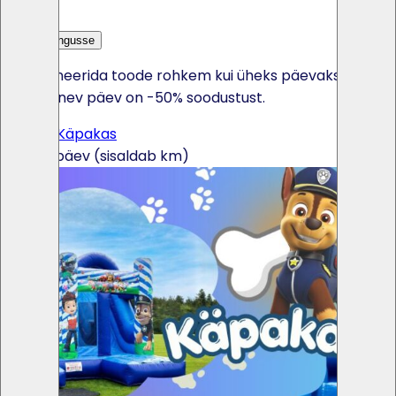
Lisa päringusse
Kui broneerida toode rohkem kui üheks päevaks, siis
iga järgnev päev on -50% soodustust.
Batuut Käpakas
135€ / päev (sisaldab km)