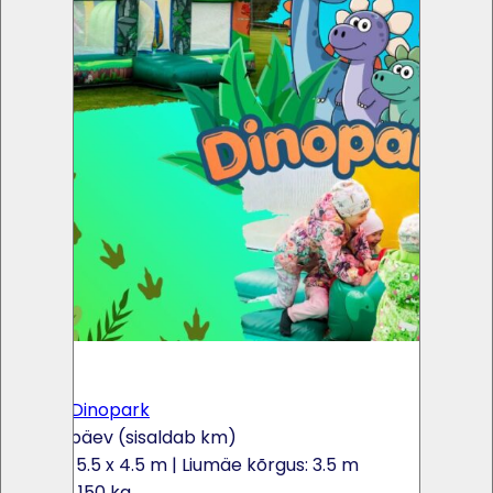
×
<
>
Batuut Dinopark
165€ / päev (sisaldab km)
7.5 x 5.5 x 4.5 m
| Liumäe kõrgus: 3.5 m
Kaal: 150 kg