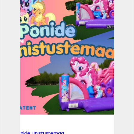
×
<
>
UUS! Ponide Unistustemaa