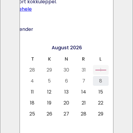
Transport kokkuleppel.
Toote lehele
Ava kalender
<
>
August 2026
E
T
K
N
R
L
P
27
28
29
30
31
1
2
3
4
5
6
7
8
9
10
11
12
13
14
15
16
17
18
19
20
21
22
23
24
25
26
27
28
29
30
31