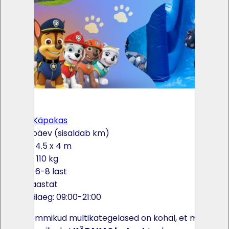
×
<
>
Batuut Käpakas
135€ / päev (sisaldab km)
5.5 x 4.5 x 4 m
Kaal: 110 kg
Max: 6-8 last
2-9 aastat
Rendiaeg: 09:00-21:00
Laste lemmikud multikategelased on kohal, et muuta