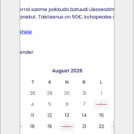
Soovi korral saame pakkuda batuudi ülesseadmist ja
kokkupanekut. Täisteenus on 50€, kohapealse abiga
40€.
Toote lehele
Ava kalender
<
>
August 2026
E
T
K
N
R
L
P
27
28
29
30
31
1
2
3
4
5
6
7
8
9
10
11
12
13
14
15
16
17
18
19
20
21
22
23