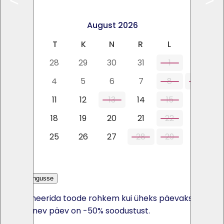
<
>
August 2026
E
T
K
N
R
L
P
27
28
29
30
31
1
2
3
4
5
6
7
8
9
10
11
12
13
14
15
16
17
18
19
20
21
22
23
24
25
26
27
28
29
30
31
Lisa päringusse
Kui broneerida toode rohkem kui üheks päevaks, siis
iga järgnev päev on -50% soodustust.