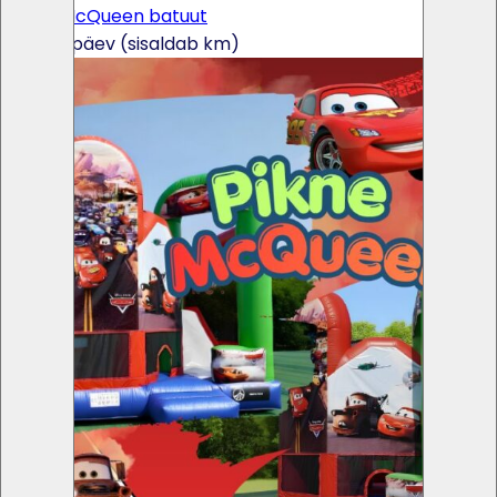
Pikne McQueen batuut
145€ / päev (sisaldab km)