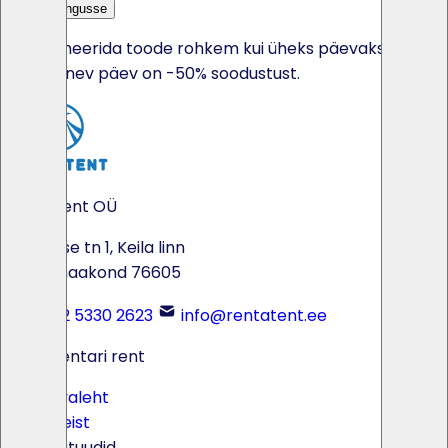
Lisa päringusse
Kui broneerida toode rohkem kui üheks päevaks, siis
iga järgnev päev on -50% soodustust.
Rentatent OÜ
Tööstuse tn 1, Keila linn
Harju maakond 76605
+372 5330 2623
info@rentatent.ee
Peoinventari rent
Avaleht
Meist
Batuudid