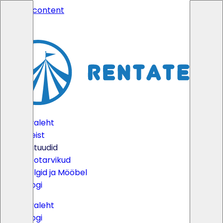
Skip to content
Avaleht
Meist
Batuudid
Peotarvikud
Telgid ja Mööbel
Blogi
Avaleht
Blogi