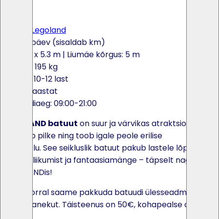
×
<
>
Batuut Legoland
170€ / päev (sisaldab km)
9 x 4 x 5.3 m
| Liumäe kõrgus: 5 m
Kaal: 195 kg
Max: 10-12 last
3-13 aastat
Rendiaeg: 09:00-21:00
LEGOLAND batuut
on suur ja värvikas atraktsioon, mis
tõmbab pilke ning toob igale peole erilise
meeleolu. See seikluslik batuut pakub lastele lõputult
rõõmu, liikumist ja fantaasiamänge – täpselt nagu
LEGOLANDis!
Soovi korral saame pakkuda batuudi ülesseadmist ja
kokkupanekut. Täisteenus on 50€, kohapealse abiga
40€.