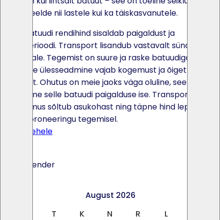
rohkem kui lihtsalt batuut – see on tõeline seiklus, mis
jääb meelde nii lastele kui ka täiskasvanutele.
Selle batuudi rendihind sisaldab paigaldust ja
rendiperioodi. Transport lisandub vastavalt sündmuse
asukohale. Tegemist on suure ja raske batuudiga, mille
turvaline ülesseadmine vajab kogemust ja õiget
tehnikat. Ohutus on meie jaoks väga oluline, seetõttu
teostame selle batuudi paigalduse ise. Transpordi
maksumus sõltub asukohast ning täpne hind lepitakse
kokku broneeringu tegemisel.
Toote lehele
Ava kalender
<
>
August 2026
E
T
K
N
R
L
P