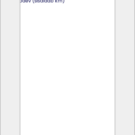
170€ / päev (sisaldab km)