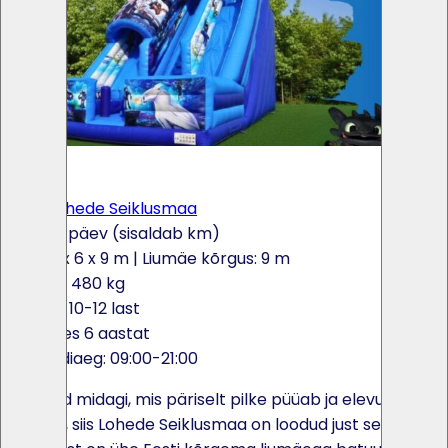
×
<
>
UUS! Lohede Seiklusmaa
500€ / päev (sisaldab km)
10.5 x 6 x 9 m
| Liumäe kõrgus: 9 m
Kaal: 480 kg
Max: 10-12 last
Alates 6 aastat
Rendiaeg: 09:00-21:00
Kui otsid midagi, mis päriselt pilke püüab ja elevust
tekitab, siis Lohede Seiklusmaa on loodud just selleks.