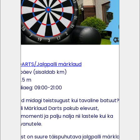
×
<
>
FOOT DARTS/Jalgpalli märklaud
135€ / päev (sisaldab km)
5 x 4.5 m
Rendiaeg: 09:00-21:00
Kas otsid midagi teistsugust kui tavaline batuut?
Jalgpalli Märklaud Darts pakub elevust,
võistlusmomenti ja palju nalja nii lastele kui ka
täiskasvanutele.
Tegemist on suure täispuhutava jalgpalli märklaudaga,