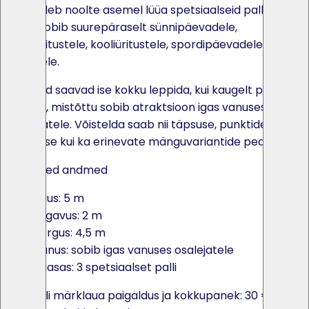
kuhu tuleb noolte asemel lüüa spetsiaalseid palle.
Mäng sobib suurepäraselt sünnipäevadele,
firmaüritustele, kooliüritustele, spordipäevadele ja
laatadele.
Osalejad saavad ise kokku leppida, kui kaugelt palli
lüüakse, mistõttu sobib atraktsioon igas vanuses
mängijatele. Võistelda saab nii täpsuse, punktide
kogumise kui ka erinevate mänguvariantide peale.
Tehnilised andmed
Laius: 5 m
Sügavus: 2 m
Kõrgus: 4,5 m
Vanus: sobib igas vanuses osalejatele
Kaasas: 3 spetsiaalset palli
Jalgpalli märklaua paigaldus ja kokkupanek: 30 €.