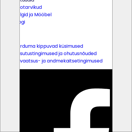
Peotarvikud
Telgid ja Mööbel
Blogi
Lingid
Korduma kippuvad küsimused
Kasutustingimused ja ohutusnõuded
Privaatsus- ja andmekaitsetingimused