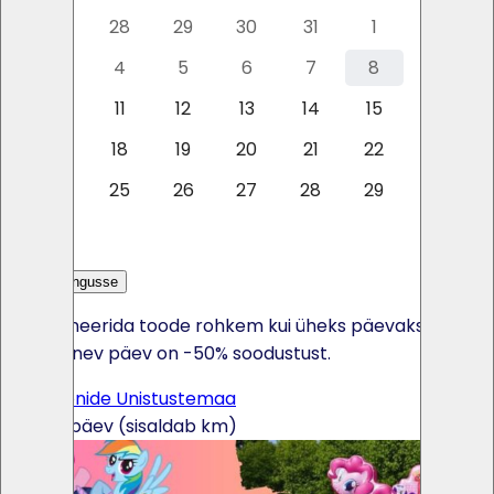
27
28
29
30
31
1
2
3
4
5
6
7
8
9
10
11
12
13
14
15
16
17
18
19
20
21
22
23
24
25
26
27
28
29
30
31
Lisa päringusse
Kui broneerida toode rohkem kui üheks päevaks, siis
iga järgnev päev on -50% soodustust.
UUS! Ponide Unistustemaa
165€ / päev (sisaldab km)