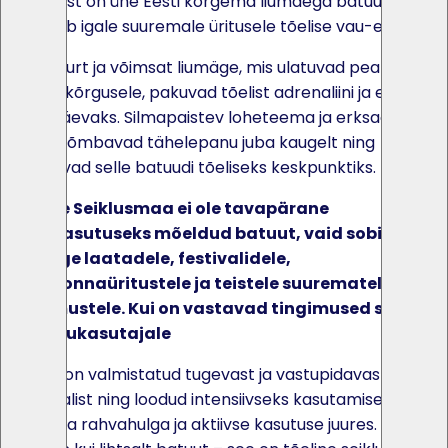
Tegemist on ühe Eesti kõrgema liumäega batuudiga,
mis toob igale suuremale üritusele tõelise vau-efekti.
Kaks suurt ja võimsat liumäge, mis ulatuvad pea 9
meetri kõrgusele, pakuvad tõelist adrenaliini ja elevust
kogu päevaks. Silmapaistev loheteema ja erksad
värvid tõmbavad tähelepanu juba kaugelt ning
muudavad selle batuudi tõeliseks keskpunktiks.
Lohede Seiklusmaa ei ole tavapärane
kodukasutuseks mõeldud batuut, vaid sobib
eelkõige laatadele, festivalidele,
kogukonnaüritustele ja teistele suurematele
sündmustele. Kui on vastavad tingimused saab
ka kodukasutajale
Batuut on valmistatud tugevast ja vastupidavast PVC
materjalist ning loodud intensiivseks kasutamiseks ka
suurema rahvahulga ja aktiivse kasutuse juures. See on