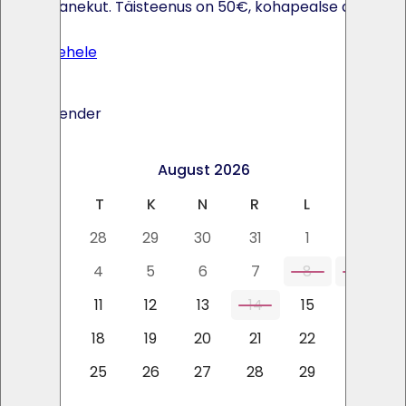
kokkupanekut. Täisteenus on 50€, kohapealse abiga
40€.
Toote lehele
Ava kalender
<
>
August 2026
E
T
K
N
R
L
P
27
28
29
30
31
1
2
3
4
5
6
7
8
9
10
11
12
13
14
15
16
17
18
19
20
21
22
23
24
25
26
27
28
29
30
31