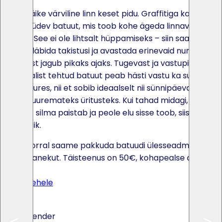
Nagu väike värviline linn keset pidu. Graffitiga kaetud ja
pilkupüüdev batuut, mis toob kohe ägeda linnavaibi
kohale. See ei ole lihtsalt hüppamiseks – siin saab
ronida, läbida takistusi ja avastada erinevaid nurki, nii et
tegevust jagub pikaks ajaks. Tugevast ja vastupidavast
materjalist tehtud batuut peab hästi vastu ka suurema
möllu juures, nii et sobib ideaalselt nii sünnipäevadeks
kui ka suuremateks üritusteks. Kui tahad midagi, mis
päriselt silma paistab ja peole elu sisse toob, siis see on
õige valik.
Soovi korral saame pakkuda batuudi ülesseadmist ja
kokkupanekut. Täisteenus on 50€, kohapealse abiga
40€.
Toote lehele
Ava kalender
<
<
<
<
<
<
<
<
>
>
>
>
>
>
>
>