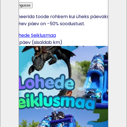
Lisa päringusse
Kui broneerida toode rohkem kui üheks päevaks, siis
iga järgnev päev on -50% soodustust.
UUS! Lohede Seiklusmaa
500€ / päev (sisaldab km)