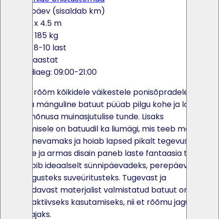
165€ / päev (sisaldab km)
7 x 6 x 4.5 m
Kaal: 185 kg
Max: 8-10 last
2-10 aastat
Rendiaeg: 09:00-21:00
Tõeline rõõm kõikidele väikestele ponisõpradele. See
roosa ja mänguline batuut püüab pilgu kohe ja loob
peole mõnusa muinasjutulise tunde. Lisaks
hüppamisele on batuudil ka liumägi, mis teeb mängu
veel põnevamaks ja hoiab lapsed pikalt tegevuses.
Värviline ja armas disain paneb laste fantaasia tööle
ning sobib ideaalselt sünnipäevadeks, perepäevadeks
ja igasugusteks suveüritusteks. Tugevast ja
vastupidavast materjalist valmistatud batuut on
loodud aktiivseks kasutamiseks, nii et rõõmu jagub
pikaks ajaks.