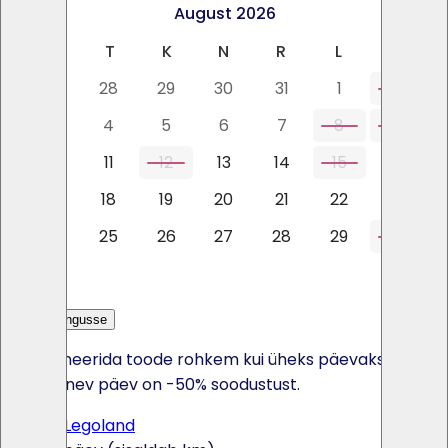
<
>
August 2026
E
T
K
N
R
L
P
27
28
29
30
31
1
2
3
4
5
6
7
8
9
10
11
12
13
14
15
16
17
18
19
20
21
22
23
24
25
26
27
28
29
30
31
Lisa päringusse
Kui broneerida toode rohkem kui üheks päevaks, siis
iga järgnev päev on -50% soodustust.
Batuut Legoland