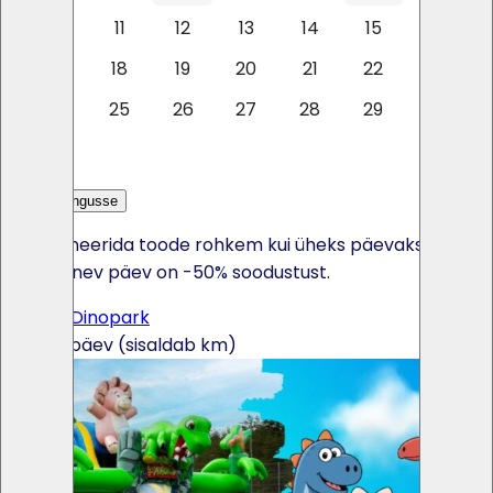
10
11
12
13
14
15
16
17
18
19
20
21
22
23
24
25
26
27
28
29
30
31
Lisa päringusse
Kui broneerida toode rohkem kui üheks päevaks, siis
iga järgnev päev on -50% soodustust.
Batuut Dinopark
165€ / päev (sisaldab km)