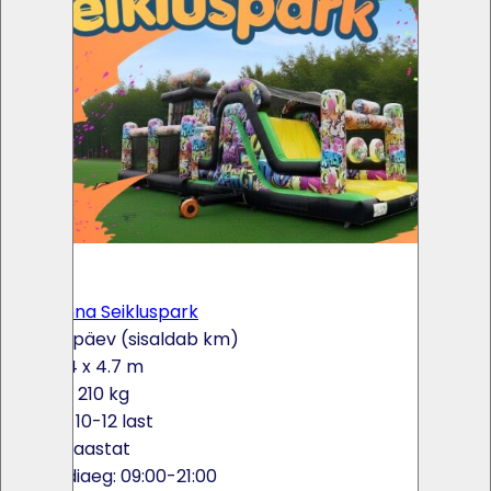
×
<
>
UUS! Linna Seikluspark
220€ / päev (sisaldab km)
12 x 4 x 4.7 m
Kaal: 210 kg
Max: 10-12 last
3-16 aastat
Rendiaeg: 09:00-21:00