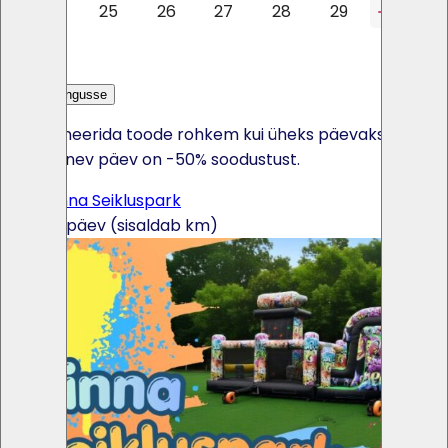
24
25
26
27
28
29
30
31
Lisa päringusse
Kui broneerida toode rohkem kui üheks päevaks, siis
iga järgnev päev on -50% soodustust.
UUS! Linna Seikluspark
220€ / päev (sisaldab km)