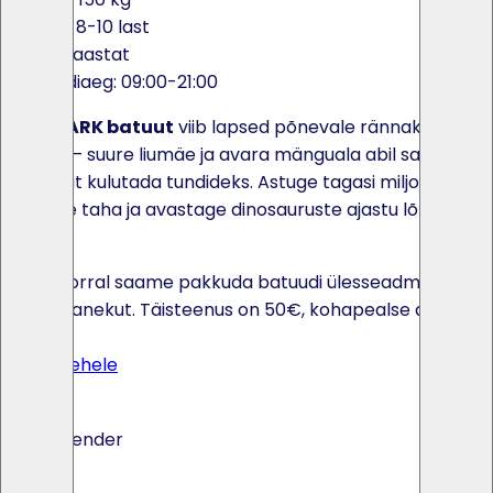
Max: 8-10 last
2-13 aastat
Rendiaeg: 09:00-21:00
DINOPARK batuut
viib lapsed põnevale rännakule läbi
džungli – suure liumäe ja avara mänguala abil saab
energiat kulutada tundideks. Astuge tagasi miljonite
aastate taha ja avastage dinosauruste ajastu lõbusaim
külg!
Soovi korral saame pakkuda batuudi ülesseadmist ja
kokkupanekut. Täisteenus on 50€, kohapealse abiga
40€.
Toote lehele
Ava kalender