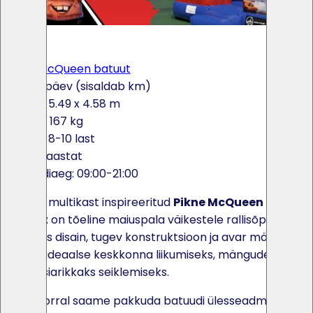
×
<
>
Pikne McQueen batuut
145€ / päev (sisaldab km)
5.8 x 5.49 x 4.58 m
Kaal: 167 kg
Max: 8-10 last
2-13 aastat
Rendiaeg: 09:00-21:00
Autode multikast inspireeritud
Pikne McQueen
batuut
on tõeline maiuspala väikestele rallisõpradele.
Värvikas disain, tugev konstruktsioon ja avar mänguala
loovad ideaalse keskkonna liikumiseks, mängudeks ja
fantaasiarikkaks seiklemiseks.
Soovi korral saame pakkuda batuudi ülesseadmist ja